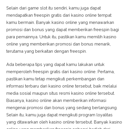
Selain dari game slot itu sendiri, kamu juga dapat
mendapatkan freespin gratis dari kasino online tempat
kamu bermain. Banyak kasino online yang menawarkan
promosi dan bonus yang dapat memberikan freespin bagi
para pemainnya. Untuk itu, pastikan kamu memilih kasino
online yang memberikan promosi dan bonus menarik,
terutama yang berkaitan dengan freespin.
Ada beberapa tips yang dapat kamu lakukan untuk
memperoleh freespin gratis dari kasino online. Pertama,
pastikan kamu tetap mengikuti perkembangan dan
informasi terbaru dari kasino online tersebut, baik melalui
media sosial maupun situs resmi kasino online tersebut.
Biasanya, kasino online akan memberikan informasi
mengenai promosi dan bonus yang sedang berlangsung.
Selain itu, kamu juga dapat mengikuti program loyalitas
yang ditawarkan oleh kasino online tersebut. Banyak kasino