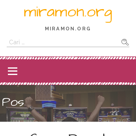
L
miramon.org
a
n
g
MIRAMON.ORG
s
C
u
a
n
r
g
i
k
u
e
n
k
t
o
u
n
Pos
k
t
:
e
n