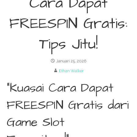
Cara Dapat
FREESPIN Gratis:
Tips Jitu!
Januari 25, 2026
Ethan Walker
“Kuasai Cara Dapat
FREESPIN Gratis dari
Game Slot