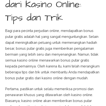
dari Kasino Online:
Tips dan Trik
Bagi para pecinta perjudian online, mendapatkan bonus
putar gratis adalah hal yang sangat menguntungkan. Selain
dapat meningkatkan peluang untuk memenangkan hadiah
besar, bonus putar gratis juga memberikan pengalaman
bermain yang lebih seru dan menyenangkan. Namun, tidak
semua kasino online menawarkan bonus putar gratis
kepada pemainnya. Oleh karena itu, kami telah merangkum
beberapa tips dan trik untuk membantu Anda mendapatkan
bonus putar gratis dari kasino online dengan mudah.
Pertama, pastikan untuk selalu memeriksa promosi dan
penawaran khusus yang ditawarkan oleh kasino online.
Biasanya, kasino online akan memberikan bonus putar