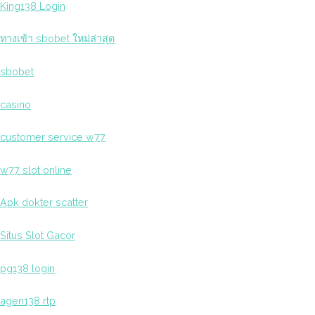
King138 Login
ทางเข้า sbobet ใหม่ล่าสุด
sbobet
casino
customer service w77
w77 slot online
Apk dokter scatter
Situs Slot Gacor
pg138 login
agen138 rtp