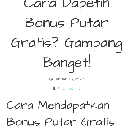
Cara Dapetin
Bonus Putar
Gratis? Gampang
Banget!
Januari 28, 2026
Ethan Walker
Cara Mendapatkan
Bonus Putar Gratis