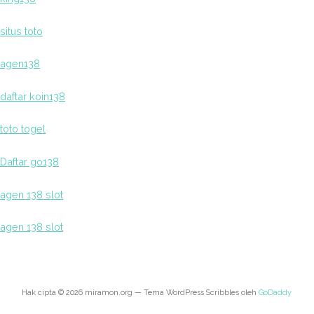
situs toto
agen138
daftar koin138
toto togel
Daftar go138
agen 138 slot
agen 138 slot
Hak cipta © 2026 miramon.org — Tema WordPress Scribbles oleh
GoDaddy