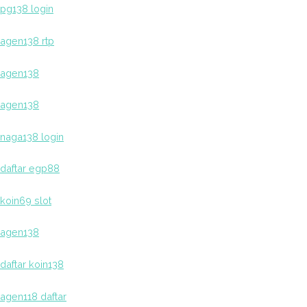
pg138 login
agen138 rtp
agen138
agen138
naga138 login
daftar egp88
koin69 slot
agen138
daftar koin138
agen118 daftar