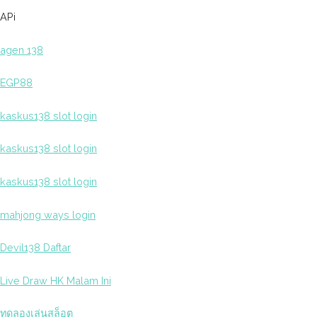
APi
agen 138
EGP88
kaskus138 slot login
kaskus138 slot login
kaskus138 slot login
mahjong ways login
Devil138 Daftar
Live Draw HK Malam Ini
ทดลองเล่นสล็อต