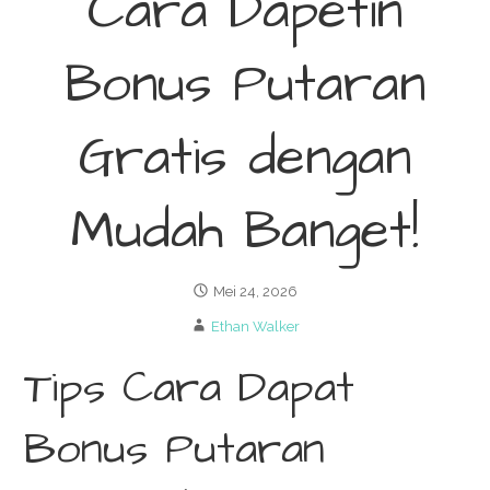
Cara Dapetin
Bonus Putaran
Gratis dengan
Mudah Banget!
Mei 24, 2026
Ethan Walker
Tips Cara Dapat
Bonus Putaran