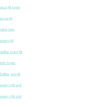
asu138 login
king138
situs toto
agen138
daftar koin138
toto togel
Daftar go138
agen 138 slot
agen 138 slot