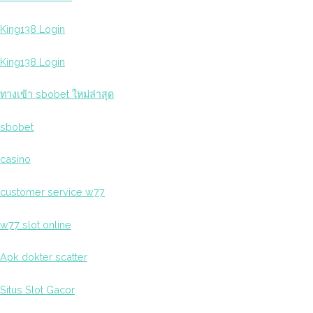
King138 Login
King138 Login
ทางเข้า sbobet ใหม่ล่าสุด
sbobet
casino
customer service w77
w77 slot online
Apk dokter scatter
Situs Slot Gacor