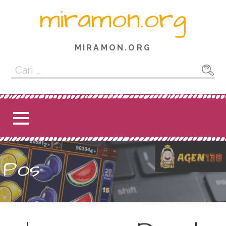
L
miramon.org
a
n
g
MIRAMON.ORG
s
C
u
a
n
r
g
i
k
u
e
n
k
t
o
u
n
Pos
k
t
:
e
n