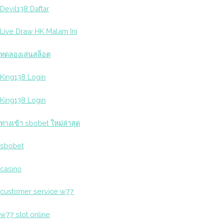
Devil138 Daftar
Live Draw HK Malam Ini
ทดลองเล่นสล็อต
King138 Login
King138 Login
ทางเข้า sbobet ใหม่ล่าสุด
sbobet
casino
customer service w77
w77 slot online