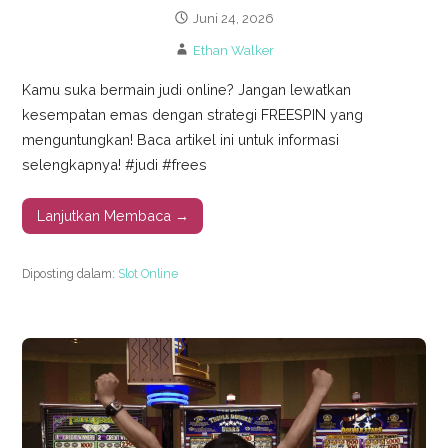
Juni 24, 2026
Ethan Walker
Kamu suka bermain judi online? Jangan lewatkan
kesempatan emas dengan strategi FREESPIN yang
menguntungkan! Baca artikel ini untuk informasi
selengkapnya! #judi #frees
Lanjutkan Membaca →
Diposting dalam:
Slot Online